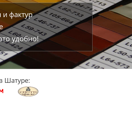
 и фактур
е
это удобно!
в Шатуре: