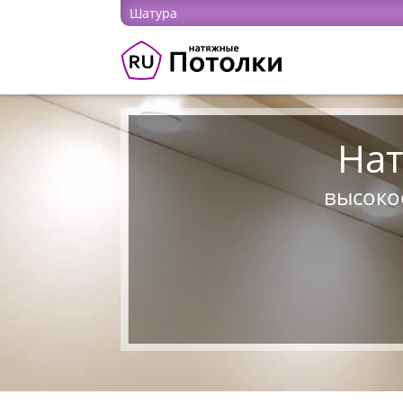
Шатура
Нат
высокое