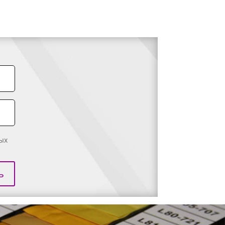
ных
ь